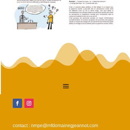
contact :
nmpe@mfdomainegjeannot.com