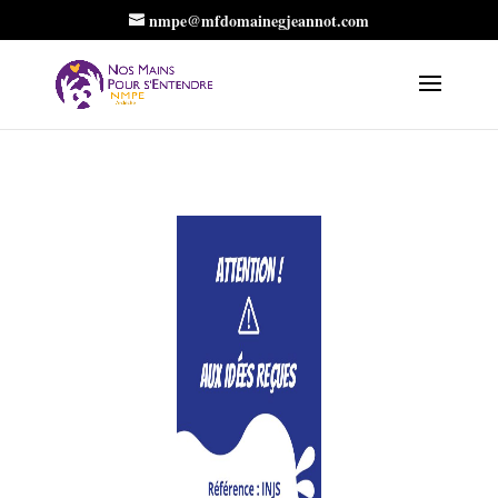
nmpe@mfdomainegjeannot.com